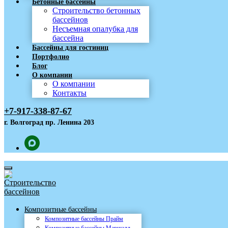
Бетонные бассейны
Строительство бетонных
бассейнов
Несъемная опалубка для
бассейна
Бассейны для гостиниц
Портфолио
Блог
О компании
О компании
Контакты
+7-917-338-87-67
г. Волгоград пр. Ленина 203
Композитные бассейны
Композитные бассейны Прайм