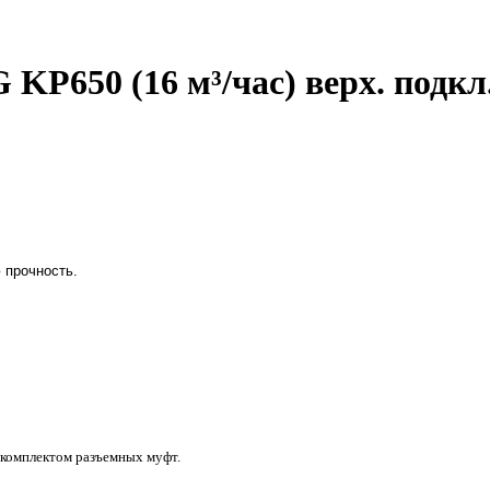
P650 (16 м³/час) верх. подкл
 прочность.
 комплектом разъемных муфт.