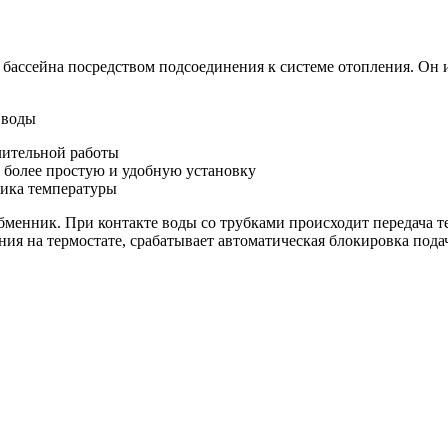
 бассейна посредством подсоединения к системе отопления. Он
 воды
лительной работы
 более простую и удобную установку
чика температуры
бменник. При контакте воды со трубками происходит передача те
ния на термостате, срабатывает автоматическая блокировка пода