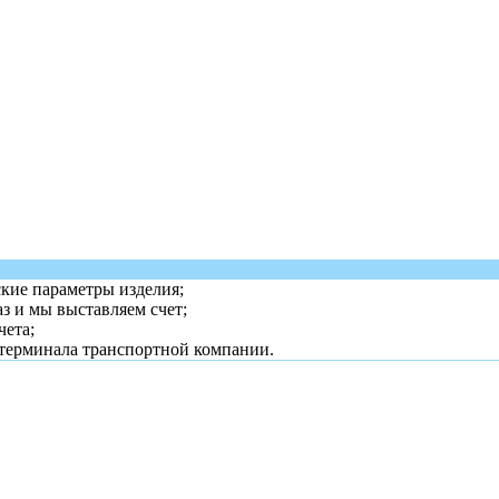
ские параметры изделия;
з и мы выставляем счет;
чета;
 терминала транспортной компании.