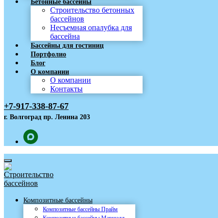
Бетонные бассейны
Строительство бетонных
бассейнов
Несъемная опалубка для
бассейна
Бассейны для гостиниц
Портфолио
Блог
О компании
О компании
Контакты
+7-917-338-87-67
г. Волгоград пр. Ленина 203
Композитные бассейны
Композитные бассейны Прайм