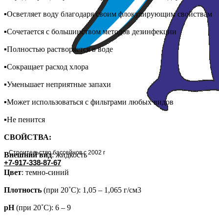
▪Осветляет воду благодаря своим флокулирующим свойствам
▪Сочетается с большинством методов дезинфекции
▪Полностью растворяется в воде
▪Сокращает расход хлора
▪Уменьшает неприятные запахи
▪Может использоваться с фильтрами любых видов
▪Не пенится
СВОЙСТВА:
Строительство бассейнов с 2002 г
Внешний вид
: жидкость
+7-917-338-87-67
Цвет
: темно-синий
Плотность
(при 20˚C): 1,05 – 1,065 г/см3
pH
(при 20˚C): 6 – 9