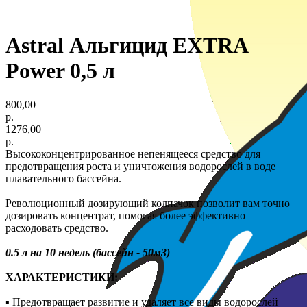
Astral Альгицид EXTRA
Power 0,5 л
800,00
р.
1276,00
р.
Высококонцентрированное непенящееся средство для
предотвращения роста и уничтожения водорослей в воде
плавательного бассейна.
Революционный дозирующий колпачок позволит вам точно
дозировать концентрат, помогая более эффективно
расходовать средство.
0.5 л на 10 недель (бассейн - 50м3)
ХАРАКТЕРИСТИКИ:
▪ Предотвращает развитие и удаляет все виды водорослей