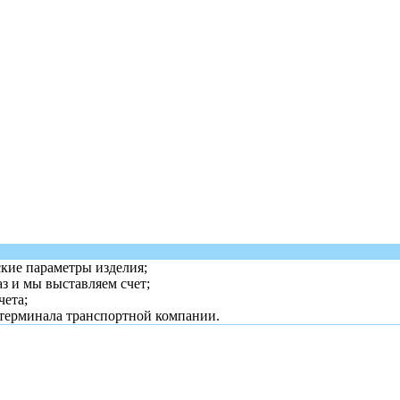
ские параметры изделия;
з и мы выставляем счет;
чета;
 терминала транспортной компании.