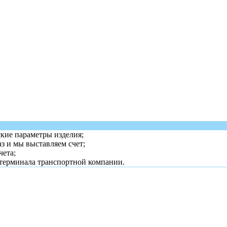
ские параметры изделия;
з и мы выставляем счет;
чета;
 терминала транспортной компании.