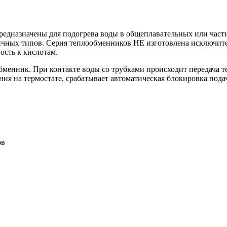
дназначены для подогрева воды в общеплавательных или част
ичных типов. Серия теплообменников HE изготовлена исключител
ость к кислотам.
бменник. При контакте воды со трубками происходит передача те
ния на термостате, срабатывает автоматическая блокировка пода
ов