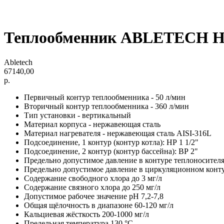
Теплообменник ABLETECH H
Abletech
67140,00
р.
Первичный контур теплообменника - 50 л/мин
Вторичный контур теплообменника - 360 л/мин
Тип установки - вертикальный
Материал корпуса - нержавеющая сталь
Материал нагревателя - нержавеющая сталь AISI-316L
Подсоединение, 1 контур (контур котла): НР 1 1/2"
Подсоединение, 2 контур (контур бассейна): ВР 2"
Предельно допустимое давление в контуре теплоносителя
Предельно допустимое давление в циркуляционном конту
Содержание свободного хлора до 3 мг/л
Содержание связного хлора до 250 мг/л
Допустимое рабочее значение pH 7,2-7,8
Общая щёлочность в диапазоне 60-120 мг/л
Кальциевая жёсткость 200-1000 мг/л
Предельная температура 130 °C