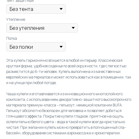
Тент защитный
Утепление
Полка
Эта купель гармонично впишется в любой интерьер. Классическая
круглая форма, удобное сиденье по всей окружности, где с легкостью
разместится до 6-ти человек. Купель выполнена из качественных
европейских материалов и может использоваться как в помещении, так
и на улице при любой погоде.
Чаша купели изготавливается из инновационного многослойного
композита, с использованием декоративно-защитного высокопрочного
материала премиум-класса – гелькоут, немецкой компании BUFA.
Гелькоут абсолютно безопасен для человека и позволяет добиться
глянцевого эффекта. Покрытие купели гладкое, приятное на ощупь,
ослепительно белого цвета – вода в такой купели всегда кристально
чистая. При желании купель можно превратить в полноценный спа-
бассейн, оборудовав ее системами аэромассажа и хромотерапии.