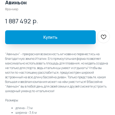
Авиньон
Франмер
р.
1 887 492
Купить
"Авиньон" - прекрасная возможность мгновенно перенестись на
благодатную землю Италии. Его прямоугольная форма позволяет
максимально использовать площадь для плавания, но модель создана
не только для спорта, ведь итальянцы умеют и отдыхать! Чтобы вы
могли по-настоящему расслабиться, предусмотрен широкий
встроенный на всю длину бассейна диван. Только представьте, какая
большая и весёлая компания может на нём уместиться! В бассейне
"Авиньон" вы в любой день для своей семьи и друзей сможете устроить
шикарный уикенд по-итальянски!
Размеры:
длина - 7,1 м
ширина - 3,6 м