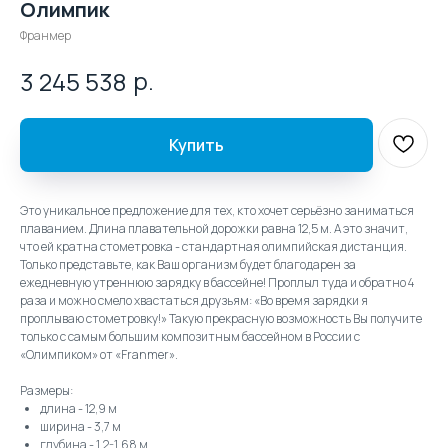
Олимпик
Франмер
р.
3 245 538
Купить
Это уникальное предложение для тех, кто хочет серьёзно заниматься
плаванием. Длина плавательной дорожки равна 12,5 м. А это значит,
что ей кратна стометровка - стандартная олимпийская дистанция.
Только представьте, как Ваш организм будет благодарен за
ежедневную утреннюю зарядку в бассейне! Проплыл туда и обратно 4
раза и можно смело хвастаться друзьям: «Во время зарядки я
проплываю стометровку!» Такую прекрасную возможность Вы получите
только с самым большим композитным бассейном в России с
«Олимпиком» от «Franmer».
Размеры:
длина - 12,9 м
ширина - 3,7 м
глубина - 1,2-1,68 м