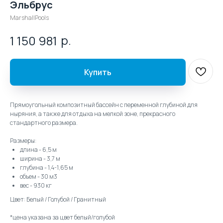
Эльбрус
MarshallPools
р.
1 150 981
Купить
Прямоугольный композитный бассейн с переменной глубиной для
ныряния, а также для отдыха на мелкой зоне, прекрасного
стандартного размера.
Размеры:
длина - 6,5 м
ширина - 3,7 м
глубина - 1,4-1,65 м
объем - 30 м3
вес - 930 кг
Цвет: Белый / Голубой / Гранитный
*цена указана за цвет белый/голубой