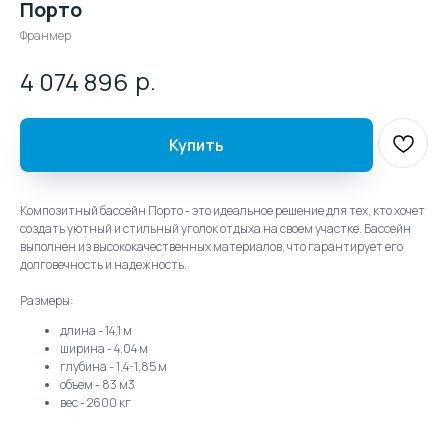
Порто
Франмер
р.
4 074 896
Купить
Композитный бассейн Порто - это идеальное решение для тех, кто хочет
создать уютный и стильный уголок отдыха на своем участке. Бассейн
выполнен из высококачественных материалов, что гарантирует его
долговечность и надежность.
Размеры:
длина - 14,1 м
ширина - 4,04 м
глубина - 1,4-1,85 м
объем - 83 м3
вес - 2600 кг