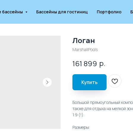
е бассейны
Бассейны для гостиниц
Портфолио
Б
Логан
MarshallPools
р.
161 899
Купить
Большой прямоугольный композ
также для отдыха на мелкой зо
1.9 (!).
Размеры: