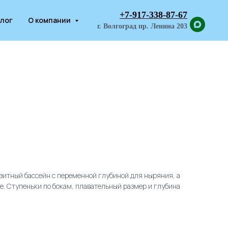
+7-917-338-87-67
лог
О компании
г. Волгоград пр. Ленина 203
итный бассейн с переменной глубиной для ныряния, а
не. Ступеньки по бокам, плавательный размер и глубина