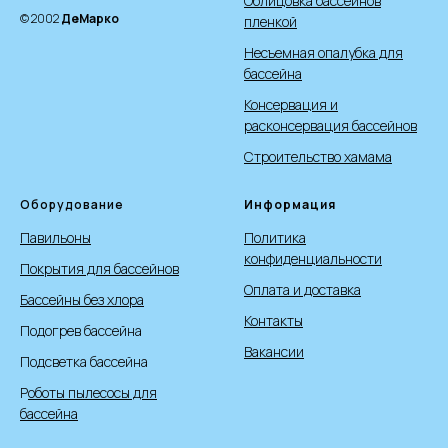
Облицовка бассейнов
© 2002
ДеМарко
пленкой
Несъемная опалубка для
бассейна
Консервация и
расконсервация бассейнов
Строительство хамама
Оборудование
Информация
Павильоны
Политика
конфиденциальности
Покрытия для бассейнов
Оплата и доставка
Бассейны без хлора
Контакты
Подогрев бассейна
Вакансии
Подсветка бассейна
Р
оботы пылесосы для
бассейна