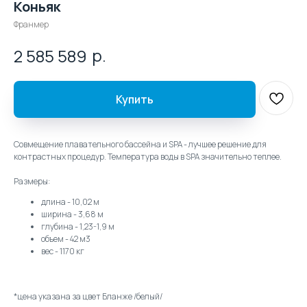
Коньяк
Франмер
р.
2 585 589
Купить
Совмещение плавательного бассейна и SPA - лучшее решение для
контрастных процедур. Температура воды в SPA значительно теплее.
Размеры:
длина - 10,02 м
ширина - 3,68 м
глубина - 1,23-1,9 м
объем - 42 м3
вес - 1170 кг
*цена указана за цвет Бланже /белый/