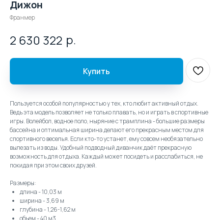
Дижон
Франмер
р.
2 630 322
Купить
Пользуется особой популярностью у тех, кто любит активный отдых.
Ведь эта модель позволяет не только плавать, но и играть в спортивные
игры. Волейбол, водное поло, ныряние с трамплина - большие размеры
бассейна и оптимальная ширина делают его прекрасным местом для
спортивного веселья. Если кто-то устанет, ему совсем необязательно
вылезать из воды. Удобный подводный диванчик даёт прекрасную
возможность для отдыха. Каждый может посидеть и расслабиться, не
покидая при этом своих друзей.
Размеры:
длина - 10,03 м
ширина - 3,69 м
глубина - 1,26-1,62 м
объем - 40 м3