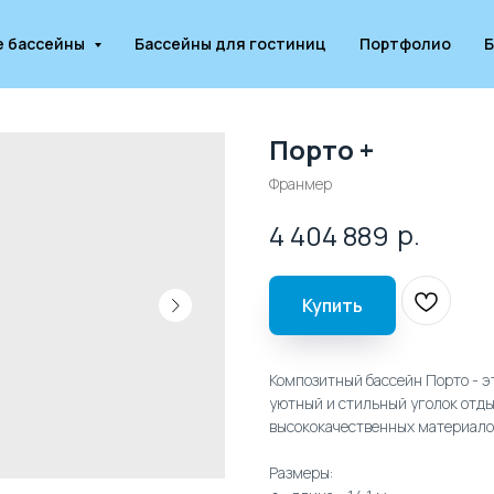
е бассейны
Бассейны для гостиниц
Портфолио
Б
Порто +
Франмер
р.
4 404 889
Купить
Композитный бассейн Порто - эт
уютный и стильный уголок отды
высококачественных материалов
Размеры: