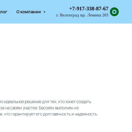
+7-917-338-87-67
лог
О компании
г. Волгоград пр. Ленина 203
о идеальное решение для тех, кто хочет создать
ха на своем участке. Бассейн выполнен из
, что гарантирует его долговечность и надежность.