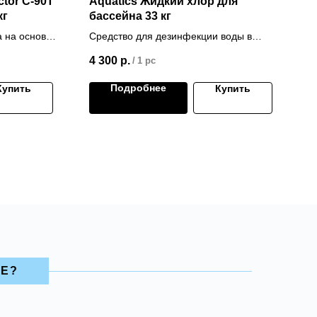
tor C-90Т
Aquatics Жидкий хлор для
кг
бассейна 33 кг
 на основе
Средство для дезинфекции воды в
я
бассейнах
4 300
р.
/
1 pc
Подробнее
Купить
Купить
НЕ?