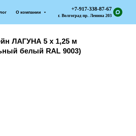
+7-917-338-87-67
лог
О компании
г. Волгоград пр. Ленина 203
йн ЛАГУНА 5 х 1,25 м
ьный белый RAL 9003)