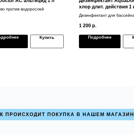
octor AC альгицид 1 л
Дезинфектант AquaDoc
хлор длит. действия 1 
во против водорослей
Дезинфектант для бассейна
хлора длительного действи
1 200
р.
одробнее
Подробнее
Купить
К ПРОИСХОДИТ ПОКУПКА В НАШЕМ МАГАЗИ