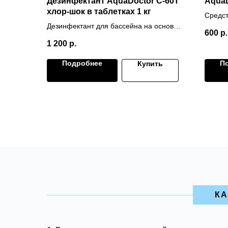
Дезинфектант AquaDoctor C-60Т
AquaD
хлор-шок в таблетках 1 кг
Средст
Дезинфектант для бассейна на основе
600
р.
хлора быстрого действия
1 200
р.
Подробнее
П
Купить
КА