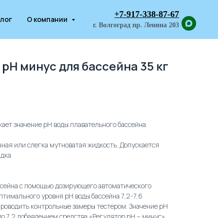
+7-917-338-87-67
лог
О компании
г. Волгоград пр. Ленина 203
 pH минус для бассейна 35 кг
ает значение рН воды плавательного бассейна.
ная или слегка мутноватая жидкость. Допускается
адка
ассейна с помощью дозирующего автоматического
птимального уровня рН воды бассейна 7,2-7,6
проводить контрольные замеры тестером. Значение рН
до 7,2 добавлением средства «Регулятор рН – минус».