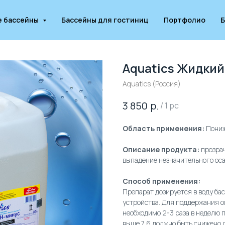
е бассейны
Бассейны для гостиниц
Портфолио
Б
Aquatics Жидкий
Aquatics (Россия)
р.
3 850
/
1 pc
Область применения:
Пониж
Описание продукта:
прозрач
выпадение незначительного ос
Способ применения:
Препарат дозируется в воду б
устройства. Для поддержания о
необходимо 2-3 раза в неделю 
выше 7,6 должно быть снижено 