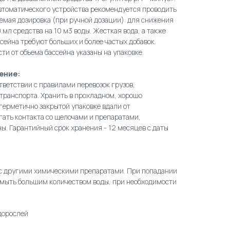
втоматического устройства рекомендуется проводить
емая дозировка (при ручной дозации): для снижения
0 мл средства на 10 м3 воды. Жесткая вода, а также
сейна требуют больших и более частых добавок.
ти от объема бассейна указаны на упаковке.
ение:
тветствии с правилами перевозок грузов,
транспорта. Хранить в прохладном, хорошо
герметично закрытой упаковке вдали от
гать контакта со щелочами и препаратами,
. Гарантийный срок хранения - 12 месяцев с даты
ь с другими химическими препаратами. При попадании
промыть большим количеством воды, при необходимости
дорослей