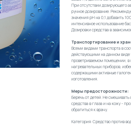
При отсутствии дозирующего а
ручное дозирование. Рекоменду
значения рН на 0,1 добавить 10
интенсивное использование бас
Дозировки средства в зависимос
Транспортирование и хран
Всеми видами транспорта в соо
действующими на данном виде 
проветриваемом помещении, в 
нагревательных приборов, избе
содержащими активные галогены
изготовления.
Меры предосторожности:
Беречь от детей. Не смешиват
средства в глаза и на кожу - 
обратиться к врачу.
Категория: Средство против во