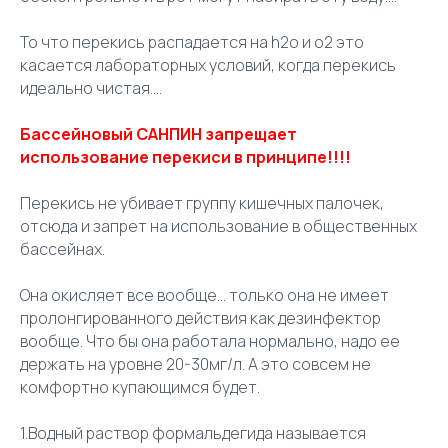
То что перекись распадается на h2o и о2 это
касается лабораторных условий, когда перекись
идеально чистая....
Бассейновый САНПИН запрещает
использование перекиси в принципе!!!!
Перекись не убивает группу кишечных палочек,
отсюда и запрет на использование в общественных
бассейнах.
Она окисляет все вообще... только она не имеет
пролонгированного действия как дезинфектор
вообще. Что бы она работала нормально, надо ее
держать на уровне 20-30мг/л. А это совсем не
комфортно купающимся будет.
1.Водный раствор формальдегида называется