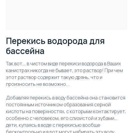
Перекись водорода для
бассейна
Так вот.... в чистом виде перекиси водорода в Ваших
канистрах никогда не бывает, это раствор! При чем
этот раствор содержит такую дрянь, что и
произносить не возможно....
Добавляя перекись в воду бассейна она становится
постоянным источником образования серной
кислоты на поверхностях, с которыми контактирует,
особенно с человеком, его слизистой и зубами...
дети, купаясь в воде с перекисью вообще
бесконтрольно и в рот могут набирать эту воду....