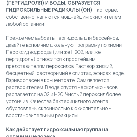
(ПЕРГИДРОЛЯ) И ВОДЫ, ОБРАЗУЕТСЯ
ГИДРОКСИЛЬНЫЕ РАДИКАЛЫ (OH)
– которые,
собственно, являются мощнейшим окислителем
любой органики!
Прежде чем выбрать пергидроль для бассейнов,
давайте вспомним школьную программу по химии.
Пероксид водорода (или же Н2О2, или же
пергидроль) относится к простейшим
представителям пероксидов. Раствор жидкий,
бесцветный, растворимый в спиртах, эфирах, воде.
Взрывоопасен в концентрате. Сам является
растворителем. В воде спустя несколько часов
распадается на О2 и Н2О. Чистый пероксид более
устойчив. Качества бактерицидного агента
обусловлены склонностью к окислительно -
восстановительным реакциям.
Как действует гидроксильная группа на
организм человека: