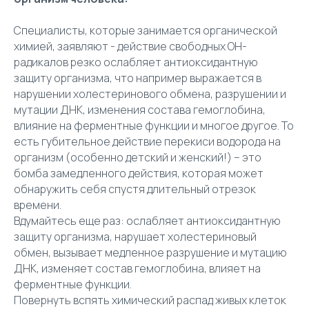
Специалисты, которые занимается органической
химией, заявляют - действие свободных OH-
радикалов резко ослабляет антиоксидантную
защиту организма, что например выражается в
нарушении холестеринового обмена, разрушении и
мутации ДНК, изменения состава гемоглобина,
влияние на ферментные функции и многое другое. То
есть губительное действие перекиси водорода на
организм (особенно детский и женский!) – это
бомба замедленного действия, которая может
обнаружить себя спустя длительный отрезок
времени.
Вдумайтесь еще раз: ослабляет антиоксидантную
защиту организма, нарушает холестериновый
обмен, вызывает медленное разрушение и мутацию
ДНК, изменяет состав гемоглобина, влияет на
ферментные функции.
Повернуть вспять химический распад живых клеток