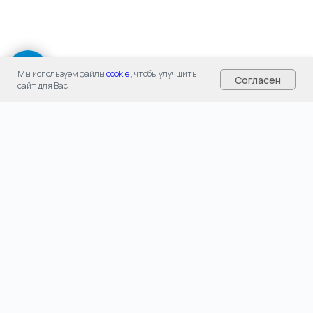
Мы используем файлы
cookie
, чтобы улучшить
Согласен
сайт для Вас
Услуги
Монтаж композитного
бассейна
Облицовка бассейнов
пленкой
Несъемная опалубка для