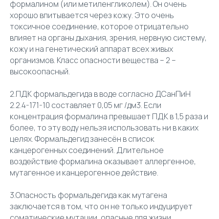
формалином (или метиленгликолем). Он очень
хорошо впитывается через кожу. Это очень
токсичное соединение, которое отрицательно
влияет на органы дыхания, зрения, нервную систему,
кожу и на генетический аппарат всех живых
организмов. Класс опасности вещества – 2 –
высокоопасный.
2.ПДК формальдегида в воде согласно ДСанПиН
2.2.4-171-10 составляет 0,05 мг /дм3. Если
концентрация формалина превышает ПДК в 1,5 раза и
более, то эту воду нельзя использовать ни в каких
целях. Формальдегид занесён в список
канцерогенных соединений. Длительное
воздействие формалина оказывает аллергенное,
мутагенное и канцерогенное действие.
3.Опасность формальдегида как мутагена
заключается в том, что он не только индуцирует
соматические мутации, опасные для жизни