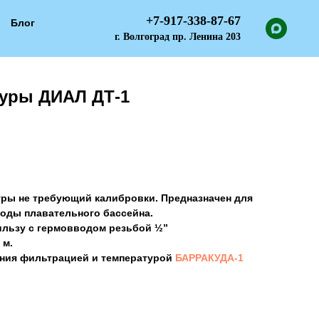
+7-917-338-87-67
Блог
г. Волгоград пр. Ленина 203
туры ДИАЛ ДТ-1
ры не требующий калибровки. Предназначен для
оды плавательного бассейна.
гильзу с гермовводом резьбой ½”
 м.
ения фильтрацией и температурой
БАРРАКУДА-1