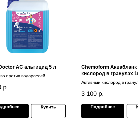
octor AC альгицид 5 л
Chemoform Аквабланк
кислород в гранулах 1
во против водорослей
Активный кислород в грану
0
р.
дезинфекции воды в бассе
3 100
р.
одробнее
Подробнее
Купить