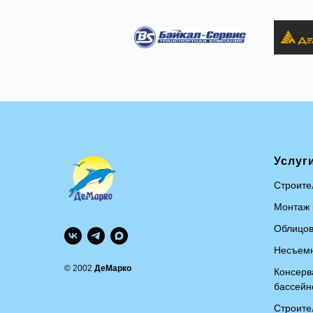
Услуг
Строите
Монтаж 
Облицов
Несъемн
© 2002
ДеМарко
Консерв
бассейн
Строите