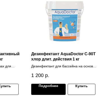
 активный
Дезинфектант AquaDoctor C-90Т
кг
хлор длит. действия 1 кг
лах для
Дезинфектант для бассейна на основе
йнах
хлора длительного действия
1 200
р.
Подробнее
Купить
Купить