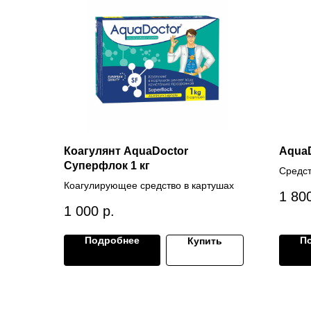
Коагулянт AquaDoctor
AquaD
Суперфлок 1 кг
Средст
Коагулирующее средство в картушах
1 80
1 000
р.
Подробнее
П
Купить