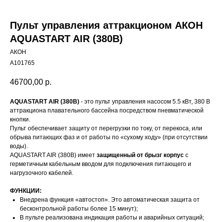
Пульт управления аттракционом АКОН
AQUASTART AIR (380В)
АКОН
А101765
46700,00
р.
AQUASTART AIR (380В)
- это пульт управления насосом 5.5 кВт, 380 В
аттракциона плавательного бассейна посредством пневматической
кнопки.
Пульт обеспечивает защиту от перегрузки по току, от перекоса, или
обрыва питающих фаз и от работы по «сухому ходу» (при отсутствии
воды).
AQUASTART AIR (380В) имеет
защищенный от брызг корпус
с
герметичным кабельным вводом для подключения питающего и
нагрузочного кабелей.
ФУНКЦИИ:
Внедрена функция «автостоп». Это автоматическая защита от
бесконтрольной работы более 15 минут);
В пульте реализована индикация работы и аварийных ситуаций;